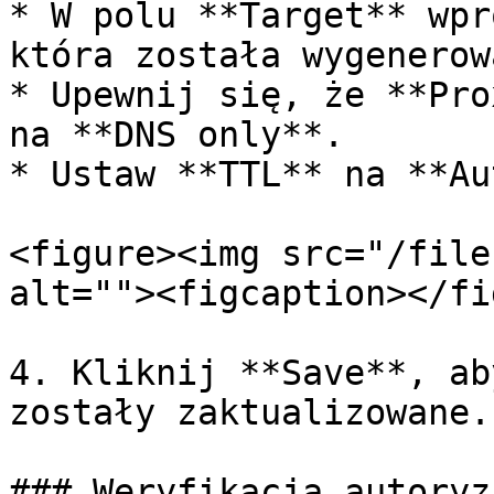
* W polu **Target** wpr
która została wygenerow
* Upewnij się, że **Pro
na **DNS only**.

* Ustaw **TTL** na **Au
<figure><img src="/file
alt=""><figcaption></fi
4. Kliknij **Save**, ab
zostały zaktualizowane.

### Weryfikacja autoryz