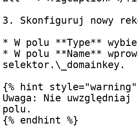
3. Skonfiguruj nowy rek
* W polu **Type** wybie
* W polu **Name** wprow
selektor.\_domainkey.

{% hint style="warning" 
Uwaga: Nie uwzględniaj 
polu.

{% endhint %}
