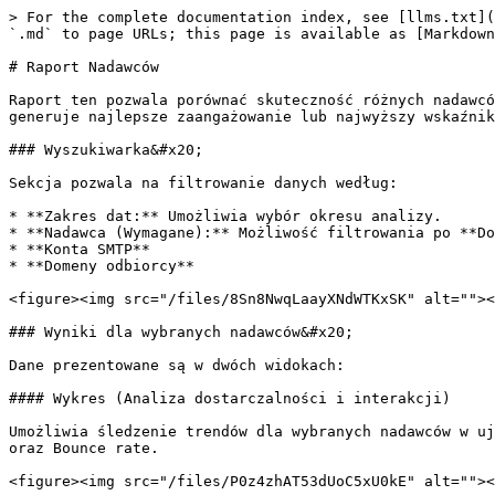
> For the complete documentation index, see [llms.txt](
`.md` to page URLs; this page is available as [Markdown
# Raport Nadawców

Raport ten pozwala porównać skuteczność różnych nadawcó
generuje najlepsze zaangażowanie lub najwyższy wskaźnik
### Wyszukiwarka&#x20;

Sekcja pozwala na filtrowanie danych według:

* **Zakres dat:** Umożliwia wybór okresu analizy.

* **Nadawca (Wymagane):** Możliwość filtrowania po **Do
* **Konta SMTP**

* **Domeny odbiorcy**

<figure><img src="/files/8Sn8NwqLaayXNdWTKxSK" alt=""><
### Wyniki dla wybranych nadawców&#x20;

Dane prezentowane są w dwóch widokach:

#### Wykres (Analiza dostarczalności i interakcji)

Umożliwia śledzenie trendów dla wybranych nadawców w uj
oraz Bounce rate.

<figure><img src="/files/P0z4zhAT53dUoC5xU0kE" alt=""><