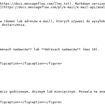
https://docs.messageflow.com/llms.txt). Markdown version
](https://docs.messageflow.com/pl/e-mail/e-mail-api/anal
w (domen lub adresów e-mail), których używasz do wysyłek
 dostarczenia.

menach nadawców** lub **Adresach nadawców** (max 10).

figcaption></figcaption></figure>

ęciu godzinowym, dniowym lub miesięcznym. Pozwala na ana
figcaption></figcaption></figure>
