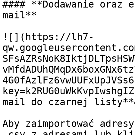
#### **Dodawanie oraz e
mail**

![](https://lh7-
qw.googleusercontent.co
SFsAZRsNoK8IktjDLTpsHSW
vMfdADUhQMqDx6boxGNx6tz
4G0fAzlFz6vwUUFxUpJVSs6
key=k2RUG0uWkKvpIwshgIZ
mail do czarnej listy**
Aby zaimportować adresy
.csv z adresami lub kli