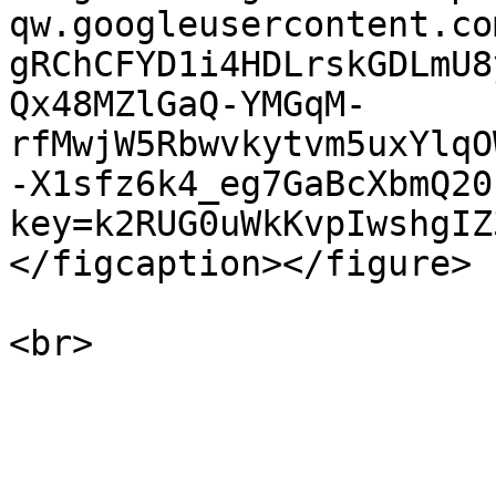
qw.googleusercontent.co
gRChCFYD1i4HDLrskGDLmU8
Qx48MZlGaQ-YMGqM-
rfMwjW5Rbwvkytvm5uxYlqO
-X1sfz6k4_eg7GaBcXbmQ20
key=k2RUG0uWkKvpIwshgIZ
</figcaption></figure>
