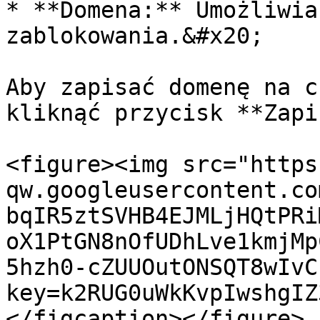
* **Domena:** Umożliwia
zablokowania.&#x20;

Aby zapisać domenę na c
kliknąć przycisk **Zapi
<figure><img src="https
qw.googleusercontent.co
bqIR5ztSVHB4EJMLjHQtPRi
oX1PtGN8nOfUDhLve1kmjMp
5hzh0-cZUUOutONSQT8wIvC
key=k2RUG0uWkKvpIwshgIZ
</figcaption></figure>
