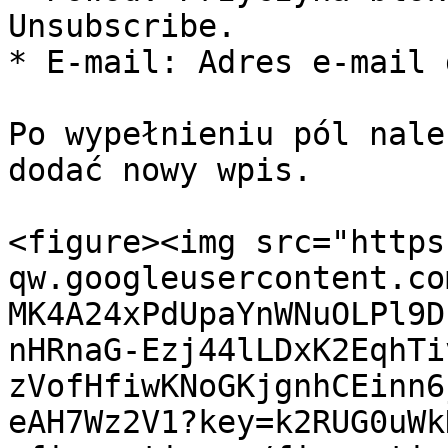
Unsubscribe.

* E-mail: Adres e-mail 
Po wypełnieniu pól nale
dodać nowy wpis.

<figure><img src="https
qw.googleusercontent.co
MK4A24xPdUpaYnWNuOLPl9D
nHRnaG-Ezj44lLDxK2EqhTi
zVofHfiwKNoGKjgnhCEinn6
eAH7Wz2V1?key=k2RUG0uWk