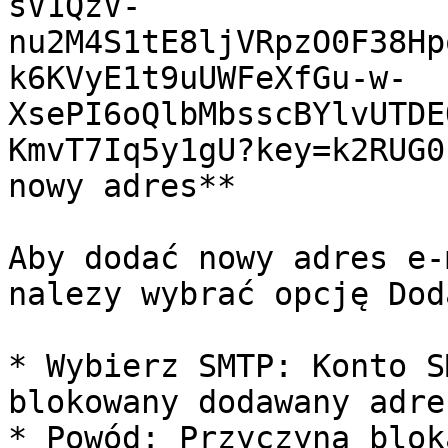
sV1QzV-
nu2M4S1tE8ljVRpzO0F38Hp
k6KVyE1t9uUWFeXfGu-w-
XsePI6oQlbMbsscBYlvUTDE
KmvT7Iq5y1gU?key=k2RUG0
nowy adres**

Aby dodać nowy adres e-
nalezy wybrać opcję Doda
* Wybierz SMTP: Konto S
blokowany dodawany adres
* Powód: Przyczyna blok