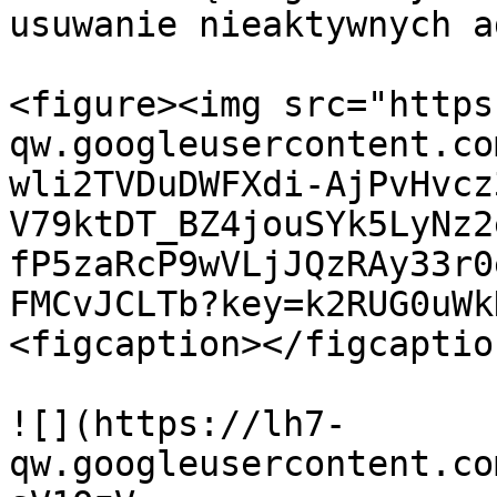
usuwanie nieaktywnych a
<figure><img src="https
qw.googleusercontent.co
wli2TVDuDWFXdi-AjPvHvcz
V79ktDT_BZ4jouSYk5LyNz2
fP5zaRcP9wVLjJQzRAy33r0
FMCvJCLTb?key=k2RUG0uWk
<figcaption></figcaptio
![](https://lh7-
qw.googleusercontent.co