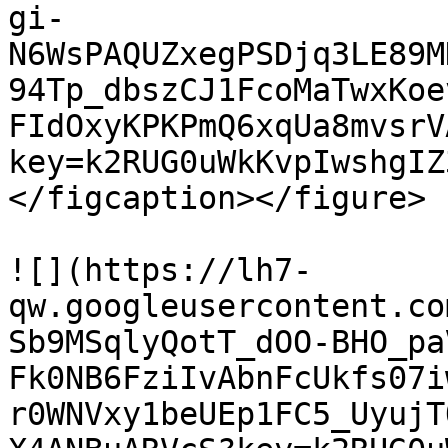
gi-
N6WsPAQUZxegPSDjq3LE89M
94Tp_dbszCJ1FcoMaTwxKoe
FIdOxyKPKPmQ6xqUa8mvsrV
key=k2RUG0uWkKvpIwshgIZ
</figcaption></figure>

![](https://lh7-
qw.googleusercontent.co
Sb9MSqlyQotT_dOO-BHO_pa
Fk0NB6FziIvAbnFcUkfs07i
r0WNVxy1beUEp1FC5_UyujT