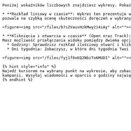
Poniżej wskaźników liczbowych znajdziesz wykresy. Pokaż
* **Rozkład liniowy w czasie**: Wykres ten prezentuje w
pozwala na szybką ocenę skuteczności doręczeń w wybrany
<figure><img src="/files/b7sZVausHzkMwy214iAy" alt=""><
* **Kliknięcia i otwarcia w czasie** (Open oraz Track):
Masz możliwość przełączania widoku pomiędzy dwiema opcj
  * Godziny: Sprawdzisz rozkład ilościowy otwarć i kliknięć w poszczególnych godzinach doby.

  * Dni tygodnia: Zobaczysz, w które dni tygodnia Twoi odbiorcy najchętniej reagują na komunikację.

<figure><img src="/files/fyj1f0vKQ2NbzTo6MUDI" alt=""><
{% hint style="info" %}

Najedź kursorem na wybrany punkt na wykresie, aby zobac
kampanii. Wysyłaj wiadomości w oparciu o godziny najwię