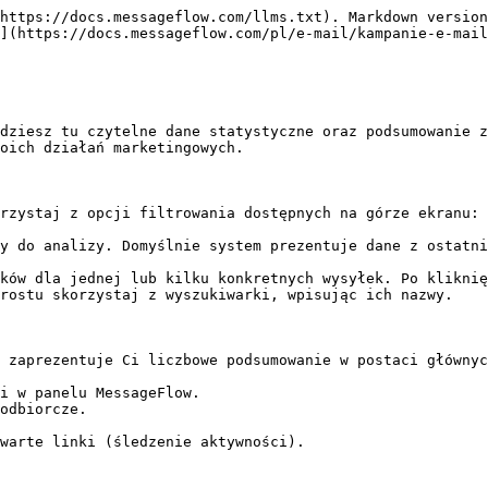
https://docs.messageflow.com/llms.txt). Markdown version
](https://docs.messageflow.com/pl/e-mail/kampanie-e-mail
dziesz tu czytelne dane statystyczne oraz podsumowanie z
oich działań marketingowych.

rzystaj z opcji filtrowania dostępnych na górze ekranu:

y do analizy. Domyślnie system prezentuje dane z ostatni
ków dla jednej lub kilku konkretnych wysyłek. Po kliknię
rostu skorzystaj z wyszukiwarki, wpisując ich nazwy.

 zaprezentuje Ci liczbowe podsumowanie w postaci głównyc
i w panelu MessageFlow.

odbiorcze.

warte linki (śledzenie aktywności).
