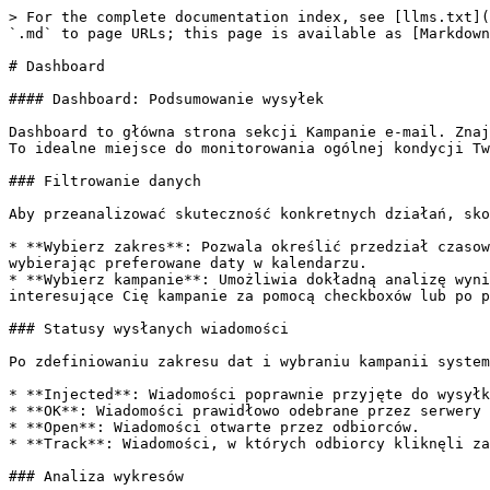
> For the complete documentation index, see [llms.txt](
`.md` to page URLs; this page is available as [Markdown
# Dashboard

#### Dashboard: Podsumowanie wysyłek

Dashboard to główna strona sekcji Kampanie e-mail. Znaj
To idealne miejsce do monitorowania ogólnej kondycji Tw
### Filtrowanie danych

Aby przeanalizować skuteczność konkretnych działań, sko
* **Wybierz zakres**: Pozwala określić przedział czasow
wybierając preferowane daty w kalendarzu.

* **Wybierz kampanie**: Umożliwia dokładną analizę wyni
interesujące Cię kampanie za pomocą checkboxów lub po p
### Statusy wysłanych wiadomości

Po zdefiniowaniu zakresu dat i wybraniu kampanii system
* **Injected**: Wiadomości poprawnie przyjęte do wysyłk
* **OK**: Wiadomości prawidłowo odebrane przez serwery 
* **Open**: Wiadomości otwarte przez odbiorców.

* **Track**: Wiadomości, w których odbiorcy kliknęli za
### Analiza wykresów
