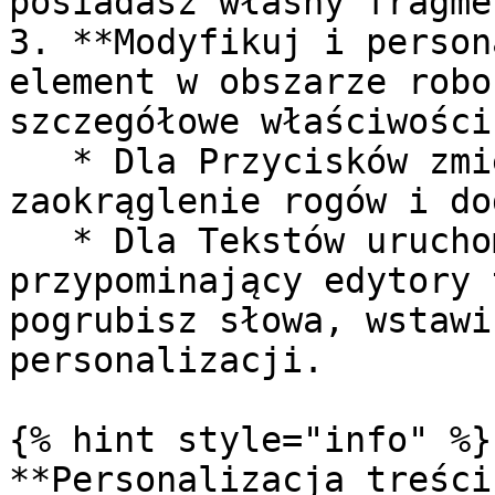
posiadasz własny fragme
3. **Modyfikuj i person
element w obszarze robo
szczegółowe właściwości.
   * Dla Przycisków zmienisz kolor tła, 
zaokrąglenie rogów i do
   * Dla Tekstów uruchomi się zaawansowany edytor 
przypominający edytory 
pogrubisz słowa, wstawi
personalizacji.

{% hint style="info" %}

**Personalizacja treści