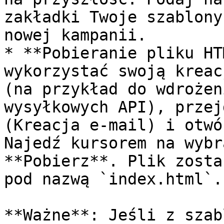
zakładki Twoje szablony
nowej kampanii.

* **Pobieranie pliku HT
wykorzystać swoją kreac
(na przykład do wdrożen
wysyłkowych API), przej
(Kreacja e-mail) i otwó
Najedź kursorem na wybr
**Pobierz**. Plik zosta
pod nazwą `index.html`.

**Ważne**: Jeśli z szab