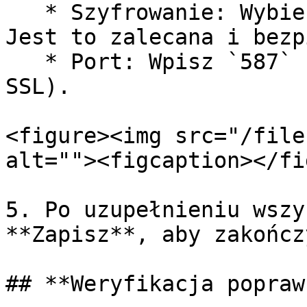
   * Szyfrowanie: Wybierz z listy opcję `TLS`. 
Jest to zalecana i bezp
   * Port: Wpisz `587` (dla TLS) lub `465` (dla 
SSL).

<figure><img src="/file
alt=""><figcaption></fi
5. Po uzupełnieniu wszy
**Zapisz**, aby zakończ
## **Weryfikacja popraw