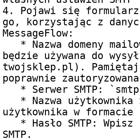
4. Pojawi się formularz
go, korzystając z danyc
MessageFlow:

   * Nazwa domeny mailowej: Podaj domenę, która 
będzie używana do wysył
twojsklep.pl). Pamiętaj
poprawnie zautoryzowana
   * Serwer SMTP: `smtp.messageflow.com`

   * Nazwa użytkownika SMTP: Wprowadź swoją nazwę 
użytkownika w formacie 
   * Hasło SMTP: Wpisz hasło do swojego konta 
SMTP.
