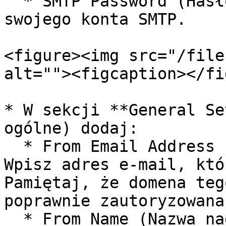
  * SMTP Password (Hasło SMTP): Wpisz hasło do 
swojego konta SMTP.

<figure><img src="/file
alt=""><figcaption></fi
* W sekcji **General Se
ogólne) dodaj:

  * From Email Address (Adres e-mail nadawcy): 
Wpisz adres e-mail, któ
Pamiętaj, że domena teg
poprawnie zautoryzowana
  * From Name (Nazwa nadawcy): Wpisz nazwę, którą 