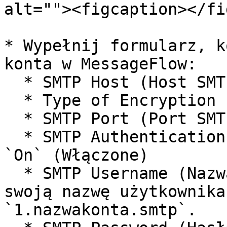
alt=""><figcaption></fi
* Wypełnij formularz, k
konta w MessageFlow:

  * SMTP Host (Host SMTP): `smtp.messageflow.com`

  * Type of Encryption (Typ szyfrowania): `SSL`

  * SMTP Port (Port SMTP): `465`

  * SMTP Authentication (Uwierzytelnianie SMTP): 
`On` (Włączone)

  * SMTP Username (Nazwa użytkownika): Wprowadź 
swoją nazwę użytkownika
`1.nazwakonta.smtp`.
