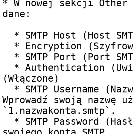
* W nowej sekcji Other 
dane:

  * SMTP Host (Host SMTP): `smtp.messageflow.com`

  * Encryption (Szyfrowanie): `SSL`

  * SMTP Port (Port SMTP): `465`

  * Authentication (Uwierzytelnianie): `ON` 
(Włączone)

  * SMTP Username (Nazwa użytkownika SMTP): 
Wprowadź swoją nazwę uż
`1.nazwakonta.smtp`.

  * SMTP Password (Hasło SMTP): Wpisz hasło do 
swojego konta SMTP.
