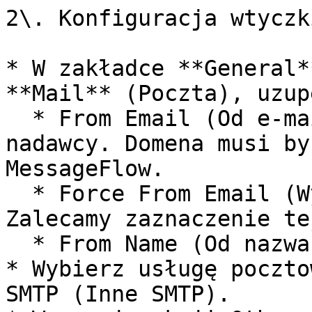
2\. Konfiguracja wtyczki
* W zakładce **General*
**Mail** (Poczta), uzup
  * From Email (Od e-mail): Wpisz adres e-mail 
nadawcy. Domena musi by
MessageFlow.

  * Force From Email (Wymuś adres e-mail nadawcy): 
Zalecamy zaznaczenie te
  * From Name (Od nazwa): Wpisz nazwę nadawcy.

* Wybierz usługę poczto
SMTP (Inne SMTP).
