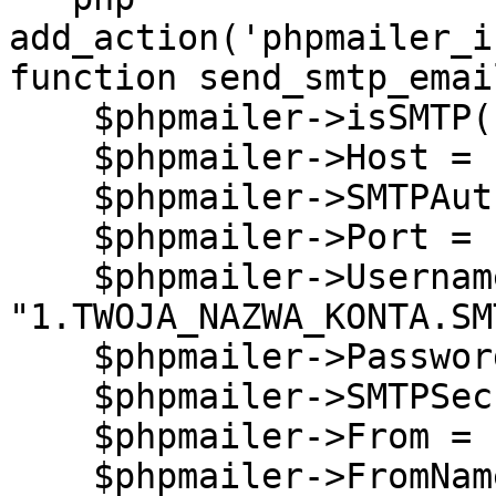
add_action('phpmailer_i
function send_smtp_emai
    $phpmailer->isSMTP();

    $phpmailer->Host = "smtp.messageflow.com";

    $phpmailer->SMTPAuth = true;

    $phpmailer->Port = "465";

    $phpmailer->Username = 
"1.TWOJA_NAZWA_KONTA.SMT
    $phpmailer->Password = "TWOJE_HASLO_SMTP";

    $phpmailer->SMTPSecure = "ssl";

    $phpmailer->From = "twoj-adres@domena.pl";

    $phpmailer->FromName = "Nazwa Twojego 