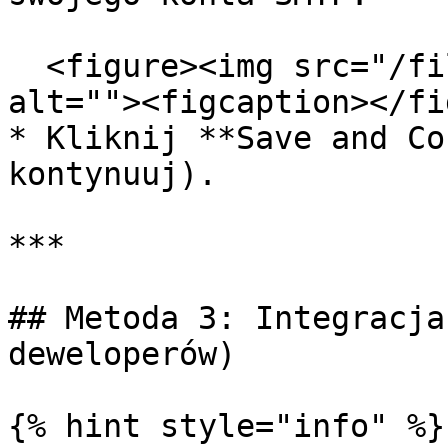
  <figure><img src="/files/S39FqLQASByiqTpjiSGj" 
alt=""><figcaption></fi
* Kliknij **Save and Co
kontynuuj).

***

## Metoda 3: Integracja
deweloperów)

{% hint style="info" %}
