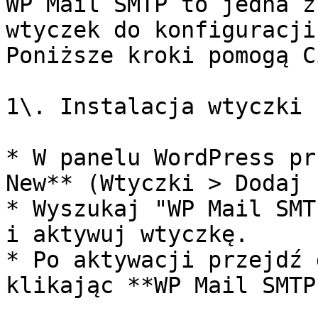
WP Mail SMTP to jedna z
wtyczek do konfiguracji
Poniższe kroki pomogą C
1\. Instalacja wtyczki

* W panelu WordPress pr
New** (Wtyczki > Dodaj 
* Wyszukaj "WP Mail SMT
i aktywuj wtyczkę.

* Po aktywacji przejdź 
klikając **WP Mail SMTP