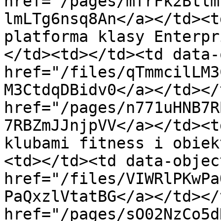
href="/pages/mfrFk2Btlm
lmLTg6nsq8An</a></td><t
platforma klasy Enterpr
</td><td></td><td data-
href="/files/qTmmcilLM3
M3CtdqDBidv0</a></td></
href="/pages/n771uHNB7R
7RBZmJJnjpVV</a></td><t
klubami fitness i obiek
<td></td><td data-objec
href="/files/VIWRlPKwPa
PaQxzlVtatBG</a></td></
href="/pages/sO02NzCo5d