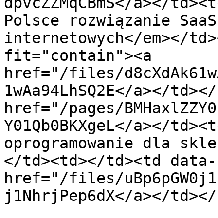
dpvcZZMqCBmS</a></td><t
Polsce rozwiązanie SaaS
internetowych</em></td>
fit="contain"><a 
href="/files/d8cXdAk61w
1wAa94LhSQ2E</a></td></
href="/pages/BMHaxlZZY0
Y01Qb0BKXgeL</a></td><t
oprogramowanie dla skle
</td><td></td><td data-
href="/files/uBp6pGW0j1