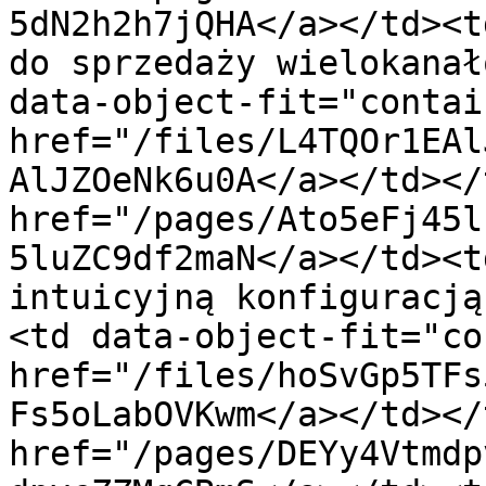
5dN2h2h7jQHA</a></td><t
do sprzedaży wielokanał
data-object-fit="contai
href="/files/L4TQOr1EAl
AlJZOeNk6u0A</a></td></
href="/pages/Ato5eFj45l
5luZC9df2maN</a></td><t
intuicyjną konfiguracją
<td data-object-fit="co
href="/files/hoSvGp5TFs
Fs5oLabOVKwm</a></td></
href="/pages/DEYy4Vtmdp