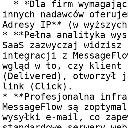
  * *Dla firm wymagających całkowitej izolacji od 
innych nadawców oferuje
Adresy IP** (w wyższych
* **Pełna analityka wys
SaaS zazwyczaj widzisz 
integracji z MessageFlo
wgląd w to, czy klient 
(Delivered), otworzył j
link (Click).

* **Profesjonalna infra
MessageFlow są zoptymal
wysyłki e-mail, co zape
standardowe serwery webo