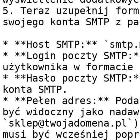
5. Teraz uzupełnij form
swojego konta SMTP z pa
* **Host SMTP:** `smtp.
* **Login poczty SMTP:*
użytkownika w formacie 
* **Hasło poczty SMTP:*
konta SMTP.

* **Pełen adres:** Poda
być widoczny jako nadaw
`sklep@twojadomena.pl`)
musi być wcześniej popr