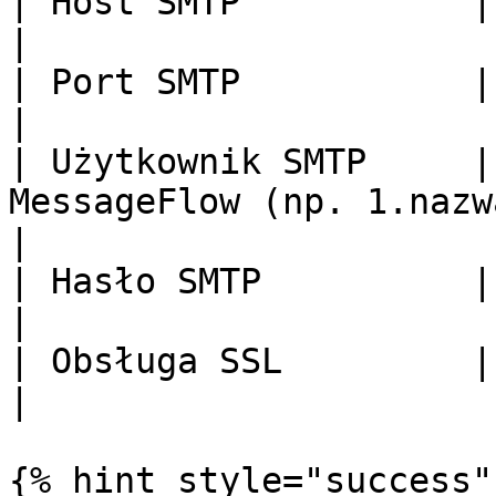
| Host SMTP           | smtp.messageflow\.com                           
|

| Port SMTP           | 587                                                                                             
|

| Użytkownik SMTP     |
MessageFlow (np. 1.nazwakonta.smtp).                         
|

| Hasło SMTP          | Twoje hasło do konta SMTP.              
|

| Obsługa SSL         | Zaznacz opcję tak.                                   
|

{% hint style="success" 