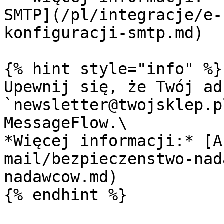
SMTP](/pl/integracje/e-
konfiguracji-smtp.md)

{% hint style="info" %}

Upewnij się, że Twój ad
`newsletter@twojsklep.p
MessageFlow.\

*Więcej informacji:* [A
mail/bezpieczenstwo-nad
nadawcow.md)

{% endhint %}
