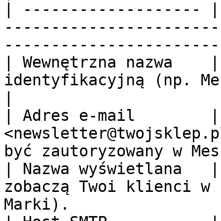
| ------------------- |
-----------------------
-----------------------
| Wewnętrzna nazwa    |
identyfikacyjną (np. MessageFlow SMTP).                  
|

| Adres e-mail        |
<newsletter@twojsklep.p
być zautoryzowany w Mes
| Nazwa wyświetlana   |
zobaczą Twoi klienci w 
Marki).                