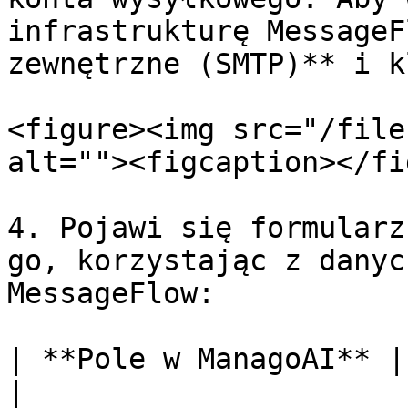
infrastrukturę MessageF
zewnętrzne (SMTP)** i k
<figure><img src="/file
alt=""><figcaption></fi
4. Pojawi się formularz
go, korzystając z danyc
MessageFlow:

| **Pole w ManagoAI** | **Wartość do wpisania**                     
|
