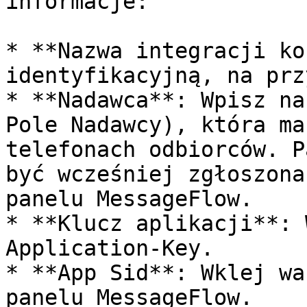
informacje:

* **Nazwa integracji ko
identyfikacyjną, na prz
* **Nadawca**: Wpisz na
Pole Nadawcy), która ma
telefonach odbiorców. P
być wcześniej zgłoszona
panelu MessageFlow.

* **Klucz aplikacji**: 
Application-Key.

* **App Sid**: Wklej wa
panelu MessageFlow.
