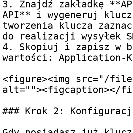
3. Znajdź zakładkę **AP
API** i wygeneruj klucz
tworzenia klucza zaznac
do realizacji wysyłek SM
4. Skopiuj i zapisz w b
wartości: Application-K
<figure><img src="/file
alt=""><figcaption></fi
### Krok 2: Konfiguracj
Gdy posiadasz już klucz