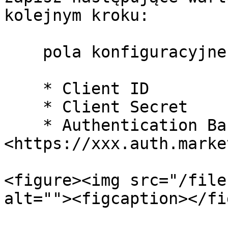
kolejnym kroku:

    pola konfiguracyjne dla nowej aktywności:

    * Client ID

    * Client Secret

    * Authentication Base URI (w formacie 
<https://xxx.auth.marke
<figure><img src="/file
alt=""><figcaption></fi