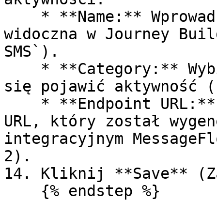
    * **Name:** Wprowadź nazwę, która będzie 
widoczna w Journey Buil
SMS`).

    * **Category:** Wybierz kategorię, w której ma 
się pojawić aktywność (
    * **Endpoint URL:** Wklej tutaj unikalny adres 
URL, który został wygen
integracyjnym MessageFl
2).

14. Kliknij **Save** (Z
    {% endstep %}
