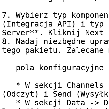
7. Wybierz typ komponen
(Integracja API) i typ 
Server**. Kliknij Next 
8. Nadaj niezbędne upra
tego pakietu. Zalecane 
   pola konfiguracyjne dla nowej aktywności:

   * W sekcji Channels -> SMS: Zaznacz Read 
(Odczyt) i Send (Wysyłka
   * W sekcji Data -> Data Extensions: Zaznacz 