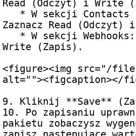
Read (Odczyt) i Write (
   * W sekcji Contacts -> List and Subscribers: 
Zaznacz Read (Odczyt) i
   * W sekcji Webhooks: Zaznacz Read (Odczyt) i 
Write (Zapis).

<figure><img src="/file
alt=""><figcaption></fi
9. Kliknij **Save** (Za
10. Po zapisaniu uprawn
pakietu zobaczysz wygen
zapisz następujące wart