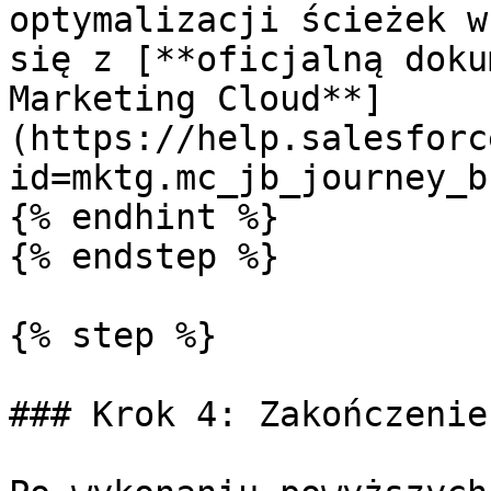
optymalizacji ścieżek w
się z [**oficjalną doku
Marketing Cloud**]
(https://help.salesforc
id=mktg.mc_jb_journey_b
{% endhint %}

{% endstep %}

{% step %}

### Krok 4: Zakończenie