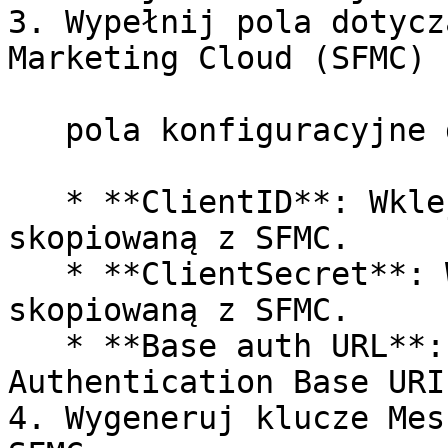
3. Wypełnij pola dotycz
Marketing Cloud (SFMC)

   pola konfiguracyjne dla nowej aktywności:

   * **ClientID**: Wklej wartość Client ID 
skopiowaną z SFMC.

   * **ClientSecret**: Wklej wartość Client Secret 
skopiowaną z SFMC.

   * **Base auth URL**: Wklej wartość 
Authentication Base URI
4. Wygeneruj klucze Mes