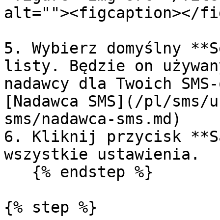
alt=""><figcaption></fi
5. Wybierz domyślny **S
listy. Będzie on używan
nadawcy dla Twoich SMS-
[Nadawca SMS](/pl/sms/u
sms/nadawca-sms.md)

6. Kliknij przycisk **S
wszystkie ustawienia.

   {% endstep %}

{% step %}
