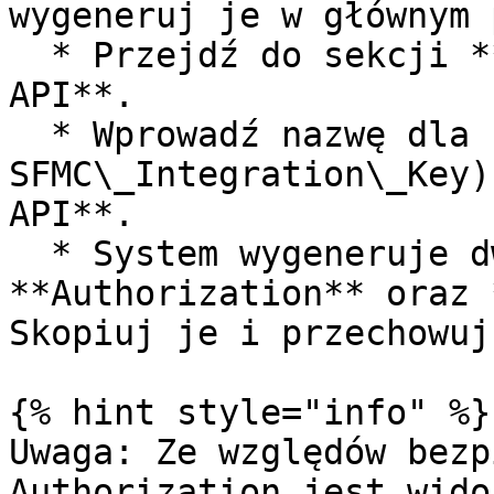
wygeneruj je w głównym 
  * Przejdź do sekcji **Konto -> Ustawienia -> 
API**.

  * Wprowadź nazwę dla nowego klucza (np. 
SFMC\_Integration\_Key)
API**.

  * System wygeneruje dwie wartości: 
**Authorization** oraz 
Skopiuj je i przechowuj
{% hint style="info" %}

Uwaga: Ze względów bezp
Authorization jest wido