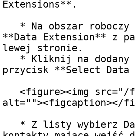
Extensions**.

   * Na obszar roboczy ścieżki przeciągnij kafelek 
**Data Extension** z pa
lewej stronie.

   * Kliknij na dodany kafelek, a następnie na 
przycisk **Select Data 
   <figure><img src="/files/tZ3NNWiRd6lFKGm3Wzy6" 
alt=""><figcaption></fi
   * Z listy wybierz Data Extension, które zawiera 
kontakty mające wejść d