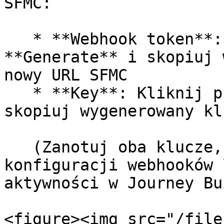
SFMC:

   * **Webhook token**: Kliknij przycisk 
**Generate** i skopiuj 
nowy URL SFMC

   * **Key**: Kliknij przycisk **Generate** i 
skopiuj wygenerowany kl
   (Zanotuj oba klucze, będą potrzebne przy 
konfiguracji webhooków 
aktywności w Journey Bu
<figure><img src="/file