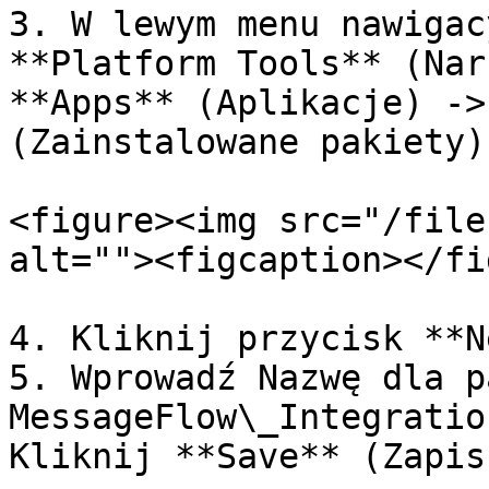
3. W lewym menu nawigac
**Platform Tools** (Nar
**Apps** (Aplikacje) ->
(Zainstalowane pakiety).
<figure><img src="/file
alt=""><figcaption></fi
4. Kliknij przycisk **N
5. Wprowadź Nazwę dla p
MessageFlow\_Integratio
Kliknij **Save** (Zapisz