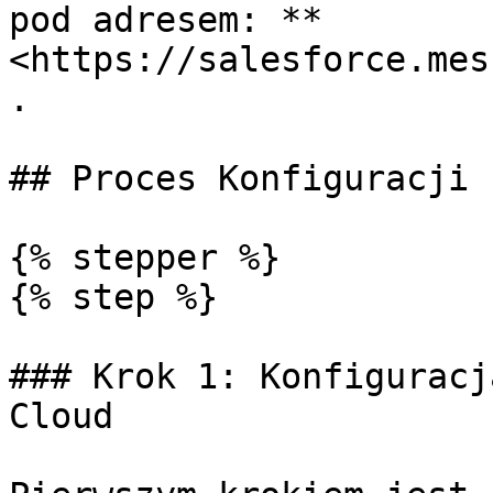
pod adresem: **
<https://salesforce.mes
.

## Proces Konfiguracji

{% stepper %}

{% step %}

### Krok 1: Konfiguracj
Cloud
