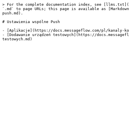
> For the complete documentation index, see [llms.txt](
`.md` to page URLs; this page is available as [Markdown
push.md).

# Ustawienia wspólne Push

- [Aplikacje](https://docs.messageflow.com/pl/kanaly-ko
- [Dodawanie urządzeń testowych](https://docs.messagefl