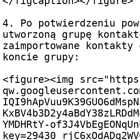
</figcaption></figure>

4. Po potwierdzeniu pow
utworzoną grupę kontakt
zaimportowane kontakty 
koncie grupy:

<figure><img src="https
qw.googleusercontent.co
IQI9hApVuu9K39GUO6dMspN
KxBV4b3D2y4aBdY38zLRDdM
YMDHRtY-of3J4VbEgEONqUn
key=29430_rjC6xOdADq2WV