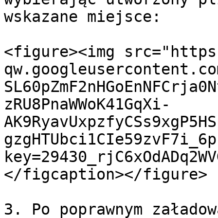
wskazane miejsce:

<figure><img src="https
qw.googleusercontent.co
SL60pZmF2nHGoEnNFCrja0N
zRU8PnaWWoK41GqXi-
AK9RyavUxpzfyCSs9xgP5HS
gzgHTUbci1CIe59zvF7i_6p
key=29430_rjC6xOdADq2WV
</figcaption></figure>

3. Po poprawnym załadow