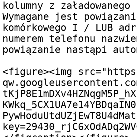
kolumny z załadowanego 
Wymagane jest powiązani
komórkowego I / LUB adr
numerem telefonu nazwie
powiązanie nastąpi auto
<figure><img src="https
qw.googleusercontent.co
tKjP8E1mDXv4HZNqgM5P_hX
KWkq_5CX1UA7e14YBDqaIN0
PywHoduUtdUZjEwT8U4dMat
key=29430_rjC6xOdADq2WV