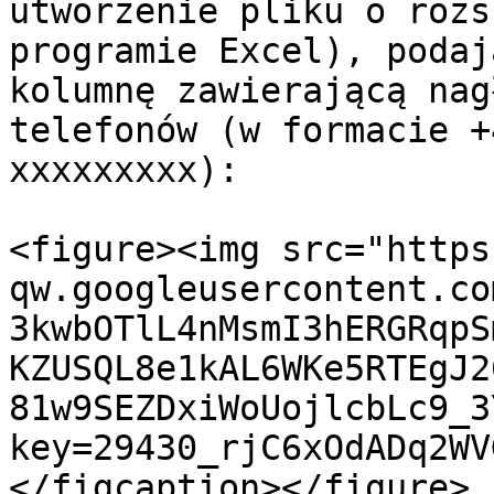
utworzenie pliku o rozs
programie Excel), podaj
kolumnę zawierającą nag
telefonów (w formacie +
xxxxxxxxx):

<figure><img src="https
qw.googleusercontent.co
3kwbOTlL4nMsmI3hERGRqpS
KZUSQL8e1kAL6WKe5RTEgJ2
81w9SEZDxiWoUojlcbLc9_3
key=29430_rjC6xOdADq2WV
</figcaption></figure>
