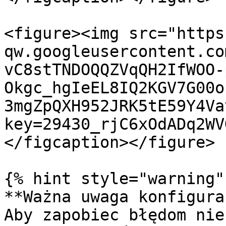
<figure><img src="https
qw.googleusercontent.co
vC8stTNDOQQZVqQH2IfWOO-
Okgc_hgIeEL8IQ2KGV7G00o
3mgZpQXH952JRK5tE59Y4Va
key=29430_rjC6xOdADq2WV
</figcaption></figure>

{% hint style="warning" 
**Ważna uwaga konfigura
Aby zapobiec błędom nie