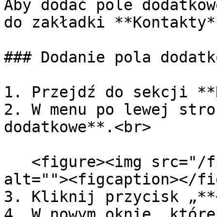
Aby dodać pole dodatkow
do zakładki **Kontakty*
### Dodanie pola dodatk
1. Przejdź do sekcji **
2. W menu po lewej stro
dodatkowe**.<br>

   <figure><img src="/files/xKebeYeoi0JYcSedBrtZ" 
alt=""><figcaption></fi
3. Kliknij przycisk „**
4. W nowym oknie, które