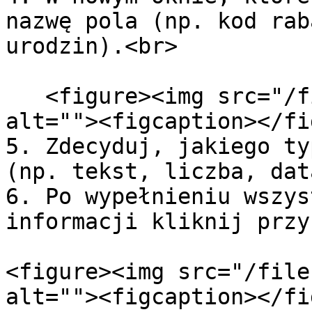
nazwę pola (np. kod rab
urodzin).<br>

   <figure><img src="/files/xQLzqjrtcjTqw3kM1a19" 
alt=""><figcaption></fi
5. Zdecyduj, jakiego ty
(np. tekst, liczba, dat
6. Po wypełnieniu wszys
informacji kliknij przy
<figure><img src="/file
alt=""><figcaption></fi