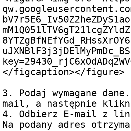
qw.googleusercontent.co
bV7r5E6_Iv50Z2heZDyS1ao
mM1Q051lTV6gT21lcgZYldZ
8YTZgBfNEfYGd_RHssXrOY6
uJXNBlF3j3jDElMyPmDc_BS
key=29430_rjC6xOdADq2WV
</figcaption></figure>

3. Podaj wymagane dane.
mail, a następnie klikn
4. Odbierz E-mail z lin
Na podany adres otrzyma