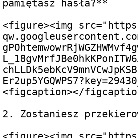
pamiętasz hasła?**

<figure><img src="https
qw.googleusercontent.co
gPOhtemwowrRjWGZHWMvf4g
L_18gvMrfJBe0hkKPonITW6
chLLDk5ebKcV9mnVCwJpKSB
Er2up5YGQWPS7?key=29430
<figcaption></figcaptio
2. Zostaniesz przekiero
<figure><img src="https