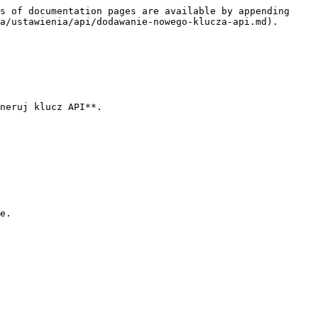
s of documentation pages are available by appending 
a/ustawienia/api/dodawanie-nowego-klucza-api.md).

neruj klucz API**.

e.
