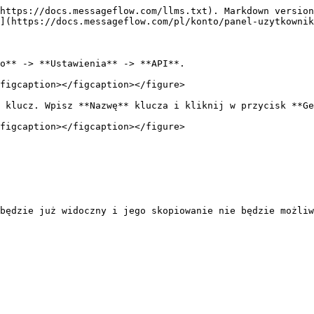
https://docs.messageflow.com/llms.txt). Markdown version
](https://docs.messageflow.com/pl/konto/panel-uzytkownik
o** -> **Ustawienia** -> **API**.

figcaption></figcaption></figure>

 klucz. Wpisz **Nazwę** klucza i kliknij w przycisk **Ge
figcaption></figcaption></figure>

będzie już widoczny i jego skopiowanie nie będzie możliw