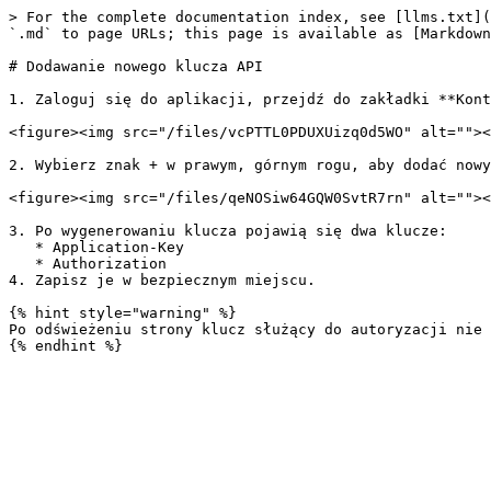
> For the complete documentation index, see [llms.txt](
`.md` to page URLs; this page is available as [Markdown
# Dodawanie nowego klucza API

1. Zaloguj się do aplikacji, przejdź do zakładki **Kont
<figure><img src="/files/vcPTTL0PDUXUizq0d5WO" alt=""><
2. Wybierz znak + w prawym, górnym rogu, aby dodać nowy
<figure><img src="/files/qeNOSiw64GQW0SvtR7rn" alt=""><
3. Po wygenerowaniu klucza pojawią się dwa klucze:

   * Application-Key

   * Authorization

4. Zapisz je w bezpiecznym miejscu.

{% hint style="warning" %}

Po odświeżeniu strony klucz służący do autoryzacji nie 