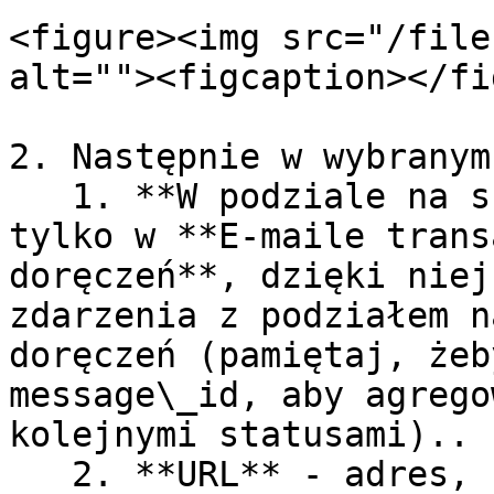
<figure><img src="/file
alt=""><figcaption></fi
2. Następnie w wybranym
   1. **W podziale na subkonta** - opcja dostępna 
tylko w **E-maile trans
doręczeń**, dzięki niej
zdarzenia z podziałem n
doręczeń (pamiętaj, żeb
message\_id, aby agrego
kolejnymi statusami)..

   2. **URL** - adres, na który mają być wysyłane 