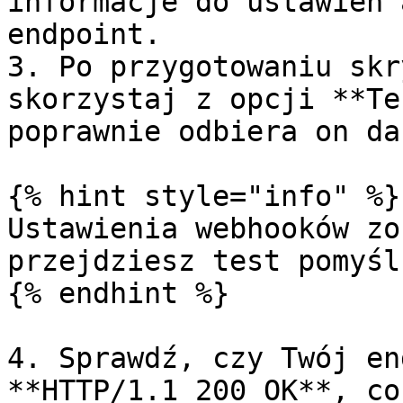
informacje do ustawień 
endpoint.

3. Po przygotowaniu skr
skorzystaj z opcji **Te
poprawnie odbiera on da
{% hint style="info" %}

Ustawienia webhooków zo
przejdziesz test pomyśln
{% endhint %}

4. Sprawdź, czy Twój en
**HTTP/1.1 200 OK**, co