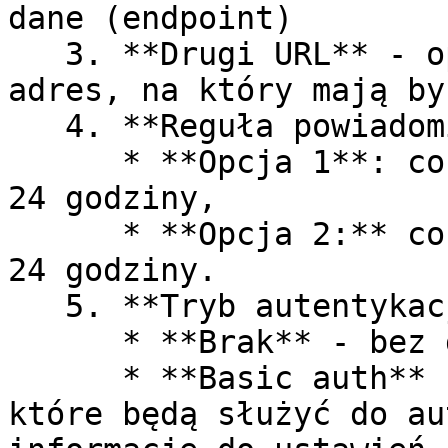
dane (endpoint)

   3. **Drugi URL** - opcjonalnie, zapasowany 
adres, na który mają by
   4. **Reguła powiadomień**:

      * **Opcja 1**: co 1 godzinę, co 6 godzin, co 
24 godziny,

      * **Opcja 2:** co 30 minut, co 2 godziny, co 
24 godziny.

   5. **Tryb autentykacji**

      * **Brak** - bez dodatkowej weryfikacji

      * **Basic auth** - wprowadź login i hasło, 
które będą służyć do au