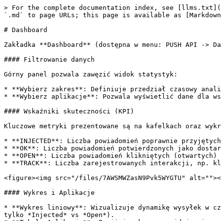
> For the complete documentation index, see [llms.txt](
`.md` to page URLs; this page is available as [Markdown
# Dashboard

Zakładka **Dashboard** (dostępna w menu: PUSH API -> Da
#### Filtrowanie danych

Górny panel pozwala zawęzić widok statystyk:

* **Wybierz zakres**: Definiuje przedział czasowy anali
* **Wybierz aplikacje**: Pozwala wyświetlić dane dla ws
#### Wskaźniki skuteczności (KPI)

Kluczowe metryki prezentowane są na kafelkach oraz wykr
* **INJECTED**: Liczba powiadomień poprawnie przyjętych
* **OK**: Liczba powiadomień potwierdzonych jako dostar
* **OPEN**: Liczba powiadomień klikniętych (otwartych) 
* **TRACK**: Liczba zarejestrowanych interakcji, np. kl
<figure><img src="/files/7AWSMWZasN9Pvk5WYGTU" alt=""><
#### Wykres i Aplikacje

* **Wykres liniowy**: Wizualizuje dynamikę wysyłek w cz
tylko *Injected* vs *Open*).
