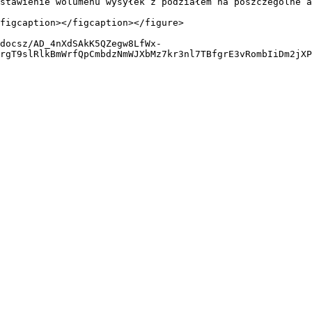
stawienie wolumenu wysyłek z podziałem na poszczególne a
figcaption></figcaption></figure>

docsz/AD_4nXdSAkK5QZegw8LfWx-
rgT9slRlkBmWrfQpCmbdzNmWJXbMz7kr3nl7TBfgrE3vRombIiDm2jXP