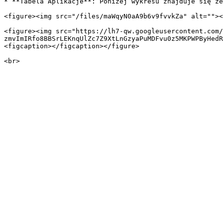
* **Tabela Aplikacje**: Poniżej wykresu znajduje się ze
<figure><img src="/files/maWqyN0aA9b6v9fvvkZa" alt=""><
<figure><img src="https://lh7-qw.googleusercontent.com/
zmvImIRfo8BBSrLEKnqUlZc7Z9XtLnGzyaPuMDFvu0z5MKPWPByHedR
<figcaption></figcaption></figure>
