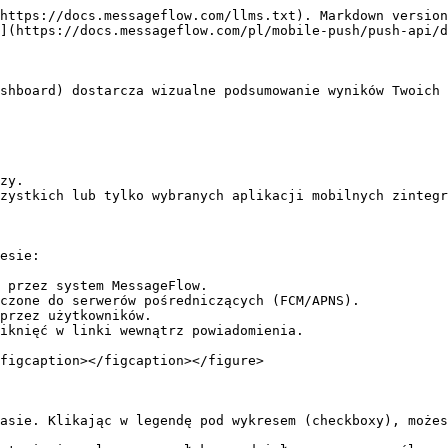
https://docs.messageflow.com/llms.txt). Markdown version
](https://docs.messageflow.com/pl/mobile-push/push-api/d
shboard) dostarcza wizualne podsumowanie wyników Twoich 
zy.

zystkich lub tylko wybranych aplikacji mobilnych zintegr
esie:

 przez system MessageFlow.

czone do serwerów pośredniczących (FCM/APNS).

przez użytkowników.

iknięć w linki wewnątrz powiadomienia.

figcaption></figcaption></figure>

asie. Klikając w legendę pod wykresem (checkboxy), możes