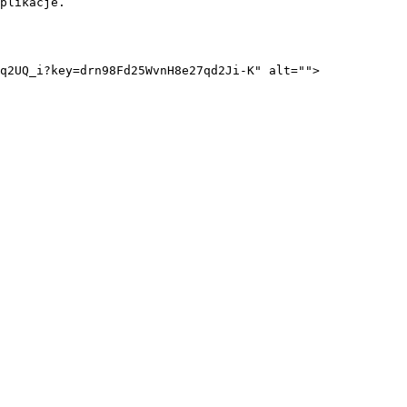
plikacje.

q2UQ_i?key=drn98Fd25WvnH8e27qd2Ji-K" alt="">