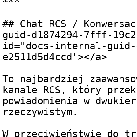
***

## Chat RCS / Konwersac
guid-d1874294-7fff-19c2
id="docs-internal-guid-
e2511d5d4ccd"></a>

To najbardziej zaawanso
kanale RCS, który przek
powiadomienia w dwukier
rzeczywistym.

W przeciwieństwie do tr