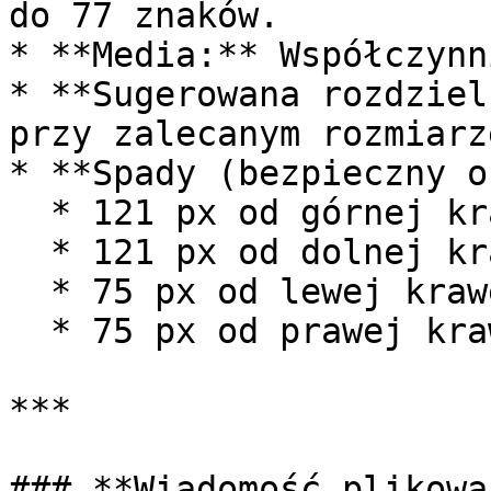
do 77 znaków.

* **Media:** Współczynn
* **Sugerowana rozdziel
przy zalecanym rozmiarz
* **Spady (bezpieczny o
  * 121 px od górnej krawędzi

  * 121 px od dolnej krawędzi

  * 75 px od lewej krawędzi

  * 75 px od prawej krawędzi

***

### **Wiadomość plikowa