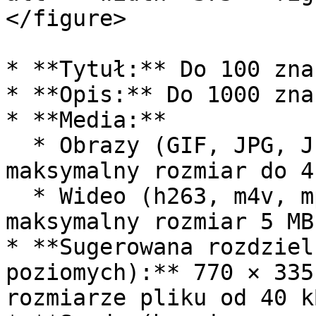
</figure>

* **Tytuł:** Do 100 znak
* **Opis:** Do 1000 znak
* **Media:**

  * Obrazy (GIF, JPG, JPEG, PNG): zalecany 
maksymalny rozmiar do 4 
  * Wideo (h263, m4v, mp4, mpeg, mpeg4, webm): 
maksymalny rozmiar 5 MB.
* **Sugerowana rozdziel
poziomych):** 770 × 335
rozmiarze pliku od 40 k