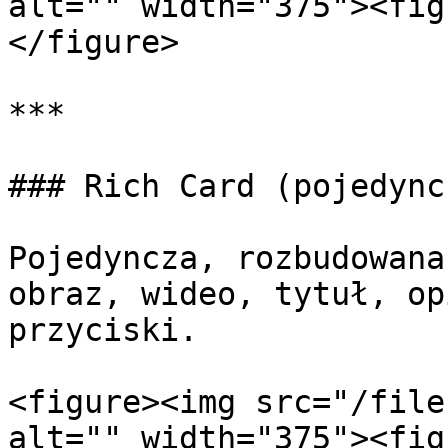
alt="" width="375"><fig
</figure>

***

### Rich Card (pojedync
Pojedyncza, rozbudowana
obraz, wideo, tytuł, op
przyciski.

<figure><img src="/file
alt="" width="375"><fig