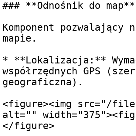
### **Odnośnik do map**

Komponent pozwalający n
mapie.

* **Lokalizacja:** Wyma
współrzędnych GPS (szer
geograficzna).

<figure><img src="/file
alt="" width="375"><fig
</figure>
