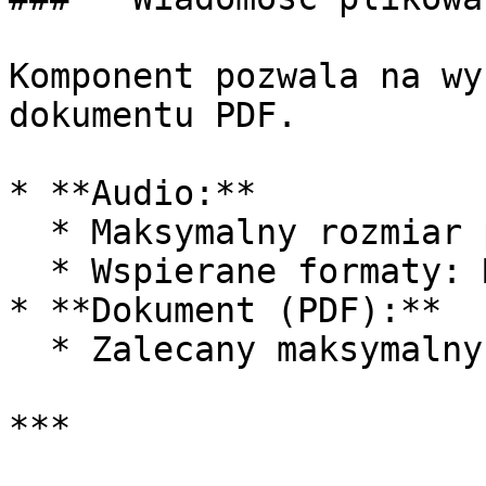
Komponent pozwala na wy
dokumentu PDF.

* **Audio:**

  * Maksymalny rozmiar pliku: 20 MB.

  * Wspierane formaty: MP3, WAV.

* **Dokument (PDF):**

  * Zalecany maksymalny rozmiar pliku: 5 MB.

***
