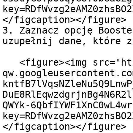
key=RDfWvzg2eAMZ0zhsBO2
</figcaption></figure>

3. Zaznacz opcję Booste
uzupełnij dane, które z
   <figure><img src="https://lh7-
qw.googleusercontent.co
kntfB7lVqsNZleNu5Q9LnwP
DuE8RlEqwzdgrjnBg4N6R2l
QWYk-6QbfIYWF1XnC0wL4wr
key=RDfWvzg2eAMZ0zhsBO2
</figcaption></figure>
