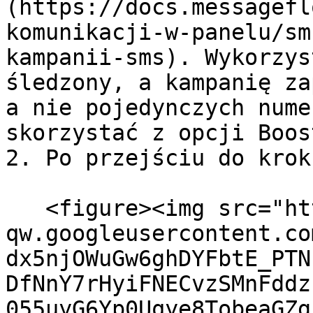
(https://docs.messagefl
komunikacji-w-panelu/sm
kampanii-sms). Wykorzys
śledzony, a kampanię za
a nie pojedynczych nume
skorzystać z opcji Boos
2. Po przejściu do krok
   <figure><img src="https://lh7-
qw.googleusercontent.co
dx5njOWuGw6ghDYFbtE_PTN
DfNnY7rHyiFNECvzSMnFddz
055uyG6Yp0Uqye8TobeaGZg