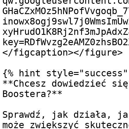
qw.googleusercontent.co
GHaCZxMOz5hNPofVvgoqb_7
inowx8ogj9swl7j0WmsImUw
xyHrudO1K8Rj2nf3mJpAdxZ
key=RDfWvzg2eAMZ0zhsBO2
</figcaption></figure>

{% hint style="success" 
**Chcesz dowiedzieć się
Boostera?**

Sprawdź, jak działa, ja
może zwiększyć skuteczn