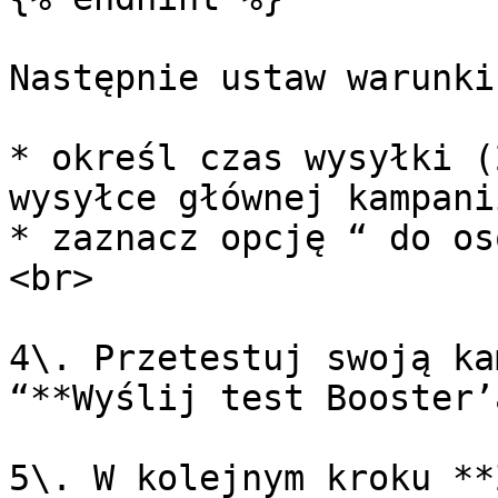
Następnie ustaw warunki
* określ czas wysyłki (
wysyłce głównej kampanii
* zaznacz opcję “ do os
<br>

4\. Przetestuj swoją ka
“**Wyślij test Booster’
5\. W kolejnym kroku **