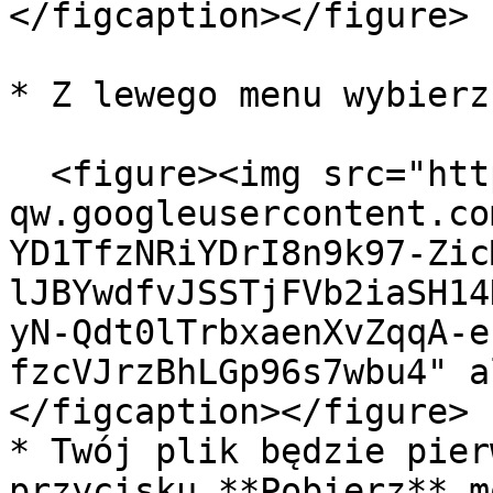
</figcaption></figure>

* Z lewego menu wybierz
  <figure><img src="https://lh7-
qw.googleusercontent.co
YD1TfzNRiYDrI8n9k97-Zic
lJBYwdfvJSSTjFVb2iaSH14
yN-Qdt0lTrbxaenXvZqqA-e
fzcVJrzBhLGp96s7wbu4" a
</figcaption></figure>

* Twój plik będzie pier
przycisku **Pobierz** m