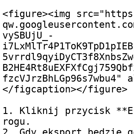
<figure><img src="https
qw.googleusercontent.co
vySBUjU_-
i7LxMlTr4P1ToK9TpD1pIEB
5vrrdl9qyiDyCT3f8XnbsZw
B2HE4Rt8uEXFXfCgj759Qbf
fzcVJrzBhLGp96s7wbu4" a
</figcaption></figure>

1. Kliknij przycisk **E
rogu.

2. Gdy eksport będzie g