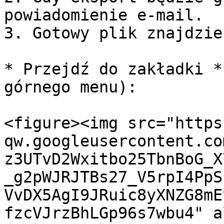
powiadomienie e-mail.

3. Gotowy plik znajdzie
* Przejdź do zakładki *
górnego menu):

<figure><img src="https
qw.googleusercontent.co
z3UTvD2Wxitbo25TbnBoG_X
_g2pWJRJTBs27_V5rpI4PpS
VvDX5AgI9JRuic8yXNZG8mE
fzcVJrzBhLGp96s7wbu4" a