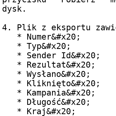
dysk.

4. Plik z eksportu zawi
   * Numer&#x20;

   * Typ&#x20;

   * Sender Id&#x20;

   * Rezultat&#x20;

   * Wysłano&#x20;

   * Kliknięto&#x20;

   * Kampania&#x20;

   * Długość&#x20;

   * Kraj&#x20;
