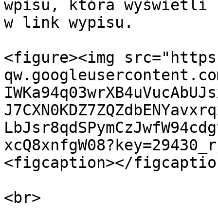
wpisu, która wyświetli 
w link wypisu.

<figure><img src="https
qw.googleusercontent.co
IWKa94q03wrXB4uVucAbUJs
J7CXN0KDZ7ZQZdbENYavxrq
LbJsr8qdSPymCzJwfW94cdg
xcQ8xnfgW08?key=29430_r
<figcaption></figcaptio