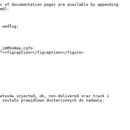
s of documentation pages are available by appending 
md).

 według:

_imMOuNaa_cq7o-
"><figcaption></figcaption></figure>

atusów injected, ok, non-delivered oraz track i 
 zostało prawidłowo dostarczonych do nadawcy.
