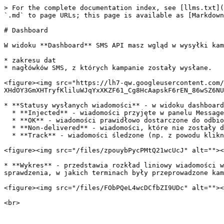
> For the complete documentation index, see [llms.txt](
`.md` to page URLs; this page is available as [Markdown
# Dashboard

W widoku **Dashboard** SMS API masz wgląd w wysyłki kam
* zakresu dat

* nagłówków SMS, z których kampanie zostały wysłane.

<figure><img src="https://lh7-qw.googleusercontent.com/
XHdOY3GmXHTryfKliluWJqYxXKZF61_Cg8HcAapskF6rEN_86wSZ6NU
* **Statusy wysłanych wiadomości** - w widoku dashboard
  * **Injected** - wiadomości przyjęte w panelu MessageFlow.

  * **OK** - wiadomości prawidłowo dostarczone do odbiorcy.

  * **Non-delivered** - wiadomości, które nie zostały dostarczone.

  * **Track** - wiadomości śledzone (np. z powodu kliknięć w linki).

<figure><img src="/files/zpouybPycPMtQ21wcUcJ" alt=""><
* **Wykres** - przedstawia rozkład liniowy wiadomości w
sprawdzenia, w jakich terminach były przeprowadzone kam
<figure><img src="/files/FObPQeL4wcDCfbZI9UDc" alt=""><