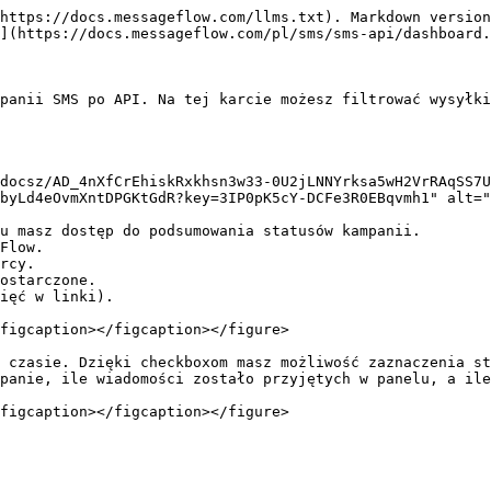
https://docs.messageflow.com/llms.txt). Markdown version
](https://docs.messageflow.com/pl/sms/sms-api/dashboard.
panii SMS po API. Na tej karcie możesz filtrować wysyłki
docsz/AD_4nXfCrEhiskRxkhsn3w33-0U2jLNNYrksa5wH2VrRAqSS7U
byLd4eOvmXntDPGKtGdR?key=3IP0pK5cY-DCFe3R0EBqvmh1" alt="
u masz dostęp do podsumowania statusów kampanii.

figcaption></figcaption></figure>

 czasie. Dzięki checkboxom masz możliwość zaznaczenia st
panie, ile wiadomości zostało przyjętych w panelu, a ile
figcaption></figcaption></figure>
