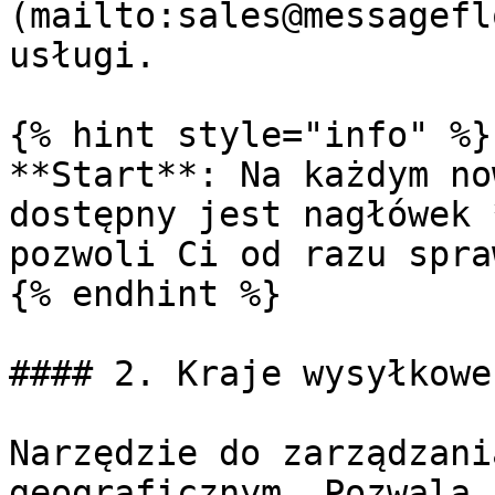
(mailto:sales@messagefl
usługi.

{% hint style="info" %}

**Start**: Na każdym no
dostępny jest nagłówek 
pozwoli Ci od razu spra
{% endhint %}

#### 2. Kraje wysyłkowe

Narzędzie do zarządzani
geograficznym. Pozwala 