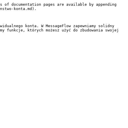
s of documentation pages are available by appending 
nstwo-konta.md).

widualnego konta. W MessageFlow zapewniamy solidny 
my funkcje, których możesz użyć do zbudowania swojej 