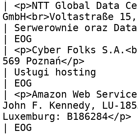
| <p>NTT Global Data Ce
GmbH<br>Voltastraße 15, 65795 Hattersheim
| Serwerownie oraz Data
| EOG                  |
| <p>Cyber Folks S.A.<b
569 Poznań</p>                                                    
| Usługi hosting                                   
| EOG                  |
| <p>Amazon Web Service
John F. Kennedy, LU-185
Luxemburg: B186284</p> | Backup danych       