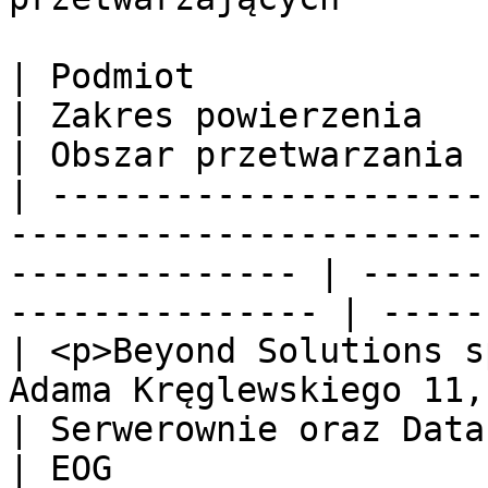
| Podmiot                                                                                                          
| Zakres powierzenia                               
| Obszar przetwarzania |
| ---------------------
-----------------------
-------------- | ------
--------------- | -----
| <p>Beyond Solutions s
Adama Kręglewskiego 11, 61-248 Poznań
| Serwerownie oraz Data
| EOG                  |